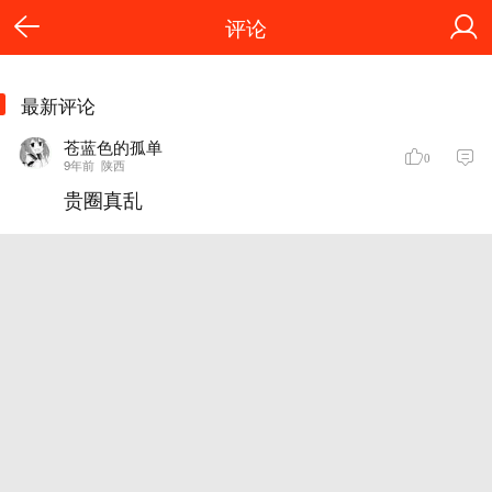
评论
最新评论
苍蓝色的孤单
0
9年前
陕西
贵圈真乱