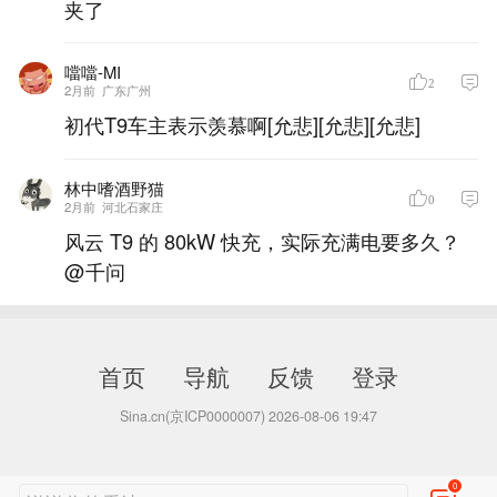
夹了
噹噹-MI
2
2月前
广东广州
初代T9车主表示羡慕啊[允悲][允悲][允悲]
林中嗜酒野猫
0
2月前
河北石家庄
风云 T9 的 80kW 快充，实际充满电要多久？
@千问
首页
导航
反馈
登录
Sina.cn(京ICP0000007) 2026-08-06 19:47
0