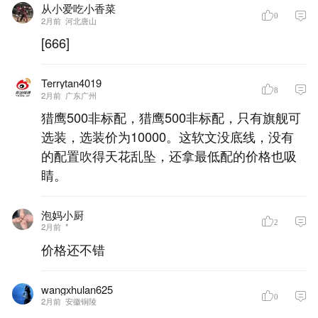
从小爱吃小香菜
0
2月前
河北唐山
[666]
Terrytan4019
8
2月前
广东广州
猎鹰500非标配，猎鹰500非标配，只有旗舰可
选装，选装价为10000。这软文没底线，没有
的配置吹得天花乱坠，还拿最低配的价格也吸
睛。
泡妈小厨
2
2月前
*
价格还不错
wangxhulan625
0
2月前
安徽铜陵