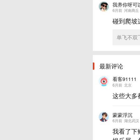
我养你呀可
6月前
河南商丘
碰到爬坡
单飞不双
最新评论
看客91111
6月前
北京
这些大多
蒙蒙浮沉
6月前
湖北武汉
我看了下