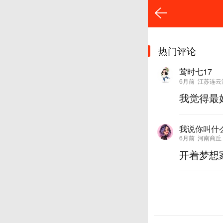
热门评论
莺时七17
6月前
江苏连云
我觉得最
我说你叫什
6月前
河南商丘
开着梦想