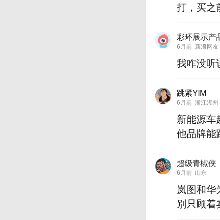
打，买之
彩环展示产
6月前
新浪网友
我咋没听
跳紧YIM
6月前
浙江湖州
新能源车
他品牌能
超级青椒侠
6月前
山东
岚图和华
别只顾着