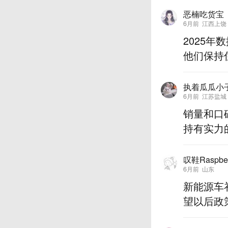
恶楠吃货宝
6月前
江西上饶
2025
他们保持
执着瓜瓜小
6月前
江苏盐城
销量和口
持有实力
叹鞋Raspbe
6月前
山东
新能源车
望以后政