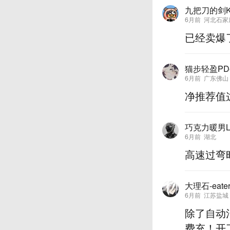
九把刀的剑Ka
6月前
河北石家
已经卖爆
猫步轻盈PDe
6月前
广东佛山
净推荐值
巧克力暖男L
6月前
湖北
高速过弯
大理石-eate
6月前
江苏盐城
除了自动
费充！开