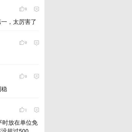
0
第一，太厉害了
0
0
别稳
1
平时放在单位免
没超过500