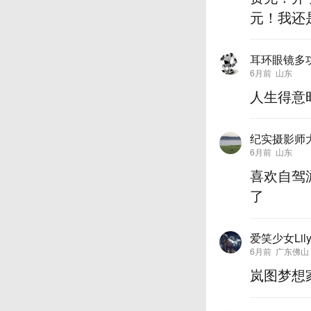
元！我还
耳环眼镜多
6月前
山东
人生得意
纪实摄影师
6月前
山东
喜欢自驾
了
爱笑少女Lil
6月前
广东佛山
岚图梦想