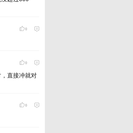
0
0
对，直接冲就对
0