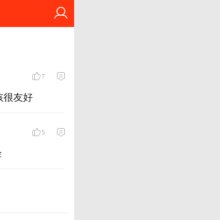
7
孩很友好
5
余