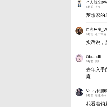
个人就全解
6月前
上海
梦想家的
自恋狂魔_Wi
6月前
辽宁大连
实话说，
ObrandIt
6月前
四川
去年入手
庭
Valley长腿
6月前
浙江湖州
我看着销