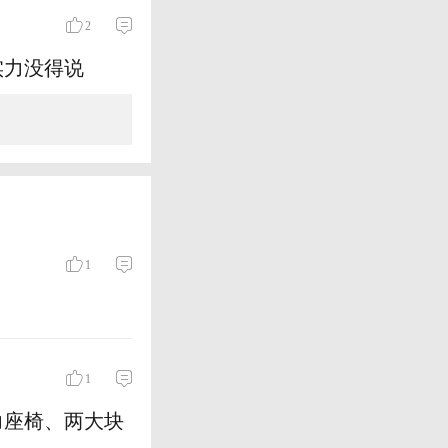
2
实力没得说
1
1
力座椅、两大块