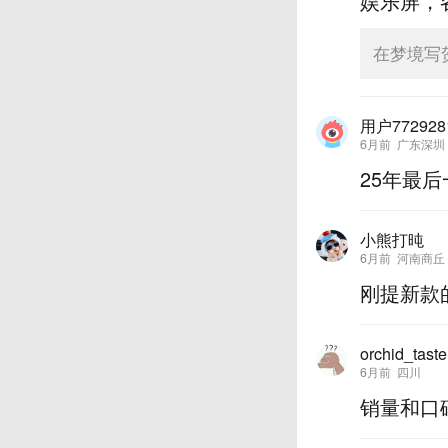
娱乐屏，
在梦境写
用户772928
6月前
广东深圳
25年最
小熊打旽
6月前
河南商丘
刚提新款
orchid_taste
6月前
四川
销量和口