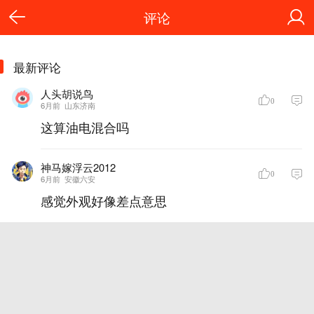
评论
最新评论
人头胡说鸟
0
6月前
山东济南
这算油电混合吗
神马嫁浮云2012
0
6月前
安徽六安
感觉外观好像差点意思