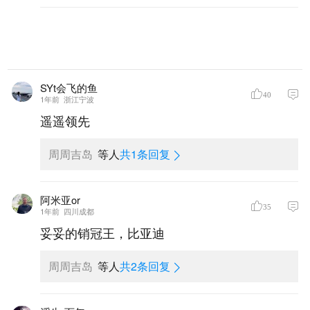
SYt会飞的鱼
40
1年前
浙江宁波
遥遥领先
周周吉岛
等人
共1条回复
阿米亚or
35
1年前
四川成都
妥妥的销冠王，比亚迪
周周吉岛
等人
共2条回复