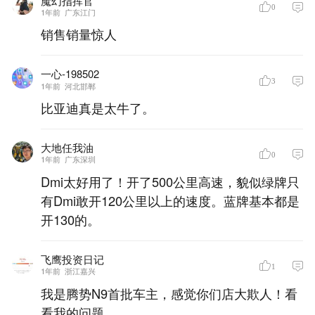
魔幻指挥官
0
1年前
广东江门
销售销量惊人
一心-198502
3
1年前
河北邯郸
比亚迪真是太牛了。
大地任我油
0
1年前
广东深圳
Dmi太好用了！开了500公里高速，貌似绿牌只
有Dmi敢开120公里以上的速度。蓝牌基本都是
开130的。
飞鹰投资日记
1
1年前
浙江嘉兴
我是腾势N9首批车主，感觉你们店大欺人！看
看我的问题