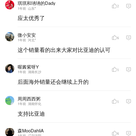
琪琪和珃珃的Dady
2
1年前
山东*
应太优秀了
微小安安
6
1年前
河北*
这个销量看的出来大家对比亚迪的认可
喔酱紫呀Y
1
1年前
湖南长沙
后面海外销量还会继续上升的
周周西西粥
1
1年前
湖南怀化
支持比亚迪
森MooDahliA
6
1年前
辽宁沈阳