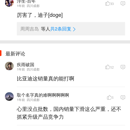
浮生-百年
33
1年前
四川成都
厉害了，迪子[doge]
周周吉岛
等人
共2条回复
最新评论
疾雨破国
12
1年前
四川成都
比亚迪这销量真的能打啊
取个名字真的难啊啊啊啊啊
1
1年前
四川成都
心里没点批数，国内销量下滑这么严重，还不
抓紧升级产品竞争力