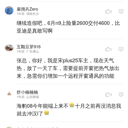
雇佣兵Zero
2
1年前
湖南长沙
继续造假吧，6月n9上险量2600交付4600，比
亚迪是真敢写啊
五颗豆芽916
1
1年前
广东佛山
张总，你好，我是宋plus25车主，现在天气
热，放了一天了车，需要提前开窗把热气放出
来，急需你们增加一个远程开窗通风的功能
舒小楠楠楠
3
1年前
山东聊城
海豹08今年能端上来不
十月之前再没消息我
就去冲汉l了