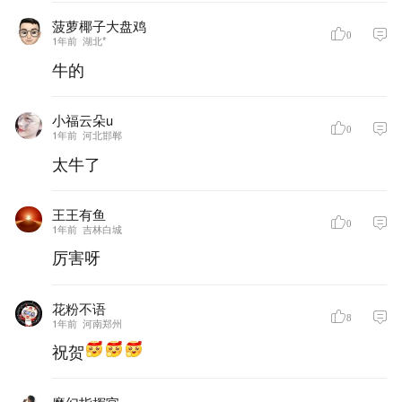
菠萝椰子大盘鸡
0
1年前
湖北*
牛的
小福云朵u
0
1年前
河北邯郸
太牛了
王王有鱼
0
1年前
吉林白城
厉害呀
花粉不语
8
1年前
河南郑州
祝贺