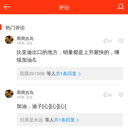
评论
热门评论
周周吉岛
57
1年前
北京
比亚迪出口的地方，销量都是上升最快的，继
续加油💪
陌蹊201508
等人
共1条回复
周周吉岛
42
1年前
北京
加油，迪子[心][心][心]
结果是永远
等人
共1条回复