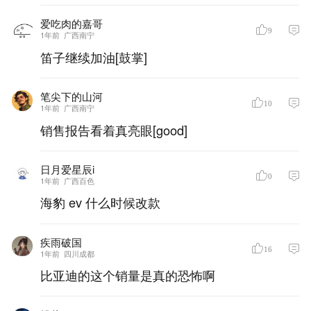
爱吃肉的嘉哥
9
1年前
广西南宁
笛子继续加油[鼓掌]
笔尖下的山河
10
1年前
广西南宁
销售报告看着真亮眼[good]
日月爱星辰i
0
1年前
广西百色
海豹 ev 什么时候改款
疾雨破国
16
1年前
四川成都
比亚迪的这个销量是真的恐怖啊