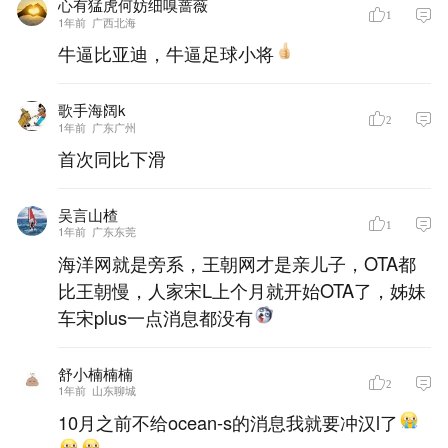
心有猛虎何妨细嗅蔷薇
1
1年前
广西北海
牛逼比亚迪，牛逼足球小将
歌手海阔k
2
1年前
广东广州
首次同比下滑
吴言山楂
1
1年前
广东东莞
海洋网就是旁系，王朝网才是亲儿子，OTA都
比王朝慢，人家宋L上个月就开始OTA了，姊妹
车宋plus一点消息都没有
舒小楠楠楠
2
1年前
山东聊城
10月之前不给ocean-s的消息我就要冲汉l了