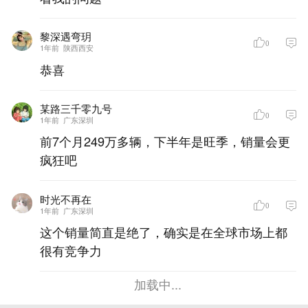
黎深遇弯玥
0
1年前
陕西西安
恭喜
某路三千零九号
0
1年前
广东深圳
前7个月249万多辆，下半年是旺季，销量会更
疯狂吧
时光不再在
0
1年前
广东深圳
这个销量简直是绝了，确实是在全球市场上都
很有竞争力
加载中...