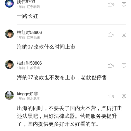
姚伟6703
6
1年前
辽宁朝阳
一路长虹
柚红时53806
0
1年前
江苏无锡
海豹07改款什么时间上市
柚红时53806
1
1年前
江苏无锡
海豹07改款也不发布上市，老款也停售
kinggo知非
1
1年前
湖北武汉
出海的同时，不要丢了国内大本营，严厉打击
违法黑吧，用好法律武器。营销服务要提升
了，国内提供更多好开又好看的车。