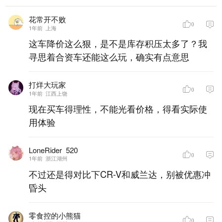
花常开不败
0
1年前
上海
这车降价这么狠，是不是库存积压太多了？我
寻思着合资车还能这么玩，确实有点意思
打烊大玩家
0
1年前
江西上饶
现在买车得理性，不能光看价格，得看实际使
用体验
LoneRider_520
0
1年前
浙江湖州
不过还是得对比下CR-V和威兰达，别被优惠冲
昏头
零食控的小熊猫
0