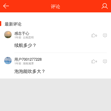
评论
最新评论
感念于心
0
1年前
云南昆明
续航多少？
用户7001277228
4
1年前
湖南湘潭
泡泡能吹多大？