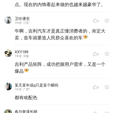
点。现在的内饰看起来做的也越来越豪华了。
卫玠潘安
0
1年前
江苏*
牛啊，吉利汽车才是真正懂消费者的，肯定大
卖，造车就要造人民群众喜欢的车
XXY189
0
1年前
安徽
吉利产品矩阵，成功把握用户需求，又是一个
爆品
某天某年或g只是某个瞬间
0
1年前
广西*
都有啥配色
春与青溪长呐