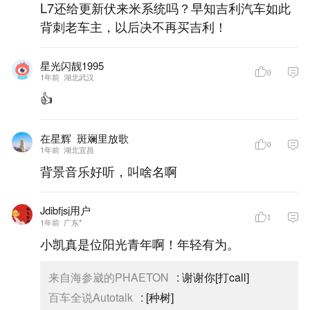
L7还给更新伏来米系统吗？早知吉利汽车如此
背刺老车主，以后决不再买吉利！
星光闪靓1995
0
1年前
湖北武汉
👍
在星辉_斑斓里放歌
0
1年前
湖北宜昌
背景音乐好听，叫啥名啊
Jdibfjsj用户
1
1年前
广东*
小凯真是位阳光青年啊！年轻有为。
来自海参崴的PHAETON
:
谢谢你[打call]
百车全说Autotalk
:
[种树]