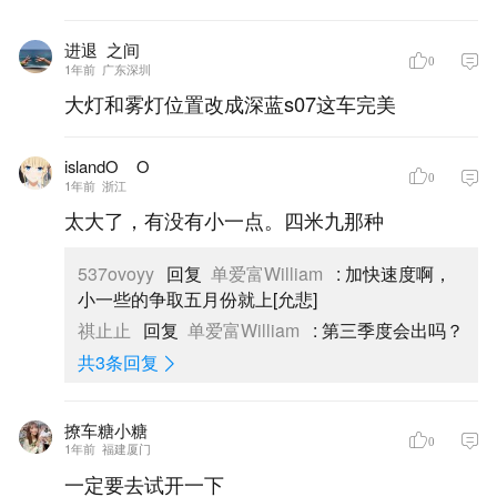
进退_之间
0
1年前
广东深圳
大灯和雾灯位置改成深蓝s07这车完美
islandO__O
0
1年前
浙江
太大了，有没有小一点。四米九那种
537ovoyy
回复
单爱富William
:
加快速度啊，
小一些的争取五月份就上[允悲]
祺止止
回复
单爱富William
:
第三季度会出吗？
共3条回复
撩车糖小糖
0
1年前
福建厦门
一定要去试开一下