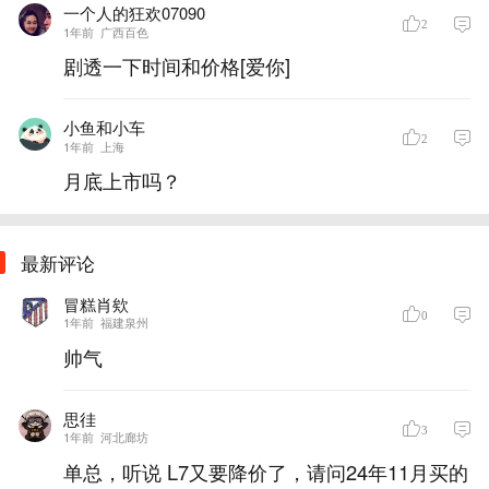
一个人的狂欢07090
2
1年前
广西百色
剧透一下时间和价格[爱你]
小鱼和小车
2
1年前
上海
月底上市吗？
最新评论
冒糕肖欸
0
1年前
福建泉州
帅气
思徍
3
1年前
河北廊坊
单总，听说 L7又要降价了，请问24年11月买的