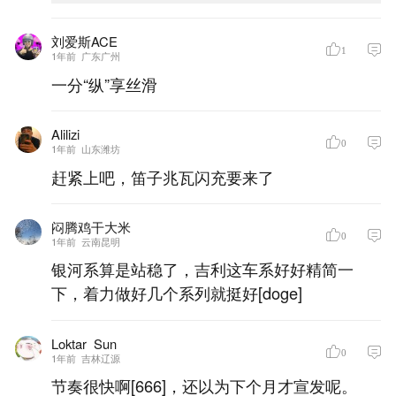
刘爱斯ACE
1
1年前
广东广州
一分“纵”享丝滑
Alilizi_
0
1年前
山东潍坊
赶紧上吧，笛子兆瓦闪充要来了
闷腾鸡干大米
0
1年前
云南昆明
银河系算是站稳了，吉利这车系好好精简一
下，着力做好几个系列就挺好[doge]
Loktar_Sun
0
1年前
吉林辽源
节奏很快啊[666]，还以为下个月才宣发呢。