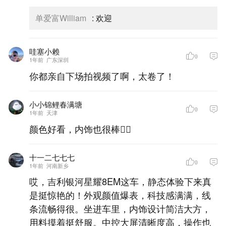
单爱富William
:
欢迎
哇塞小赖
0
1年前
广东深圳
你都亲自下场拍视频了啊，太卷了！
小小锦鲤春满塘
0
1年前
天津
颜色好看，内饰也很棒👍🏻
十一二七七七
0
1年前
河南新乡
哎，吉利银河星耀8EM这车，静态体验下来真
是挺惊艳的！外观颜值爆表，科技感满满，线
条流畅得很。坐进车里，内饰设计简洁大方，
用料摸着挺舒服。中控大屏清晰度高，操作也