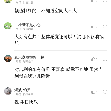
0
1年前
甘肃兰州
颜值杠杠的，不知道空间大不大
__小新不是小心
0
1年前
浙江湖州
大灯有点帅！整体感觉还可以！混电不影响续
航！
夏天夜晚和你一起
0
1年前
湖南岳阳
对吉利的车有偏见 不喜欢 感觉不咋地 虽然吉
利就在我这儿附近
烟波-钓叟
0
1年前
福建泉州
祝 生日快乐！