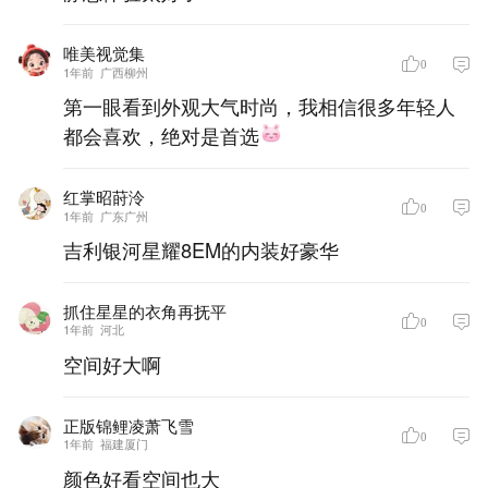
唯美视觉集
0
1年前
广西柳州
第一眼看到外观大气时尚，我相信很多年轻人
都会喜欢，绝对是首选
红掌昭莳泠
0
1年前
广东广州
吉利银河星耀8EM的内装好豪华
抓住星星的衣角再抚平
0
1年前
河北
空间好大啊
正版锦鲤凌萧飞雪
0
1年前
福建厦门
颜色好看空间也大