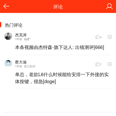
评论
热门评论
杰克涛
4
1年前
福建*
本条视频由杰特森-旗下达人: 出镜测评[666]
蔡大迪_
2
1年前
浙江杭州
单总，老款L6什么时候能给安排一下外接的实
体按键，很急[doge]