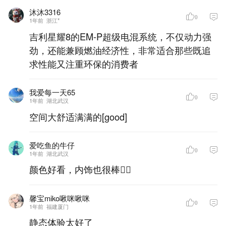
沐沐3316
0
1年前
浙江*
吉利星耀8的EM-P超级电混系统，不仅动力强
劲，还能兼顾燃油经济性，非常适合那些既追
求性能又注重环保的消费者
我爱每一天65
0
1年前
湖北武汉
空间大舒适满满的[good]
爱吃鱼的牛仔
0
1年前
湖北武汉
颜色好看，内饰也很棒👍🏻
馨宝miko啾咪啾咪
0
1年前
福建厦门
静态体验太好了