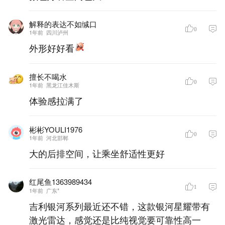
解释的表达不如缄口
0
1年前
四川泸州
外形好好看
擅长不喝水
0
1年前
黑龙江佳木斯
体验感拉满了
彬彬YOULI1976
0
1年前
河北邯郸
大的后排空间，让乘坐舒适性更好
红尾鱼1363989434
1
1年前
广东*
吉利银河系列最近还不错，这款银河星耀带有
激光雷达，感觉还是比纯视觉要可靠性高一