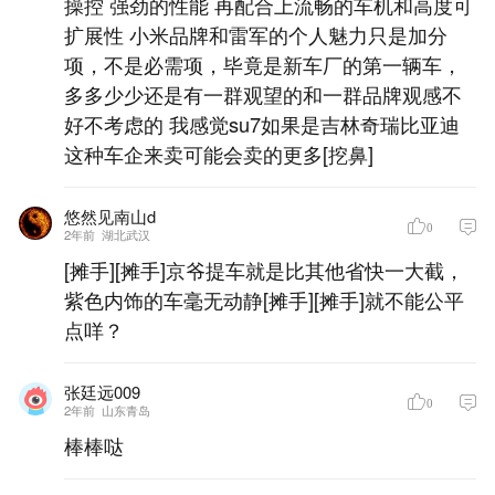
操控 强劲的性能 再配合上流畅的车机和高度可
扩展性 小米品牌和雷军的个人魅力只是加分
项，不是必需项，毕竟是新车厂的第一辆车，
多多少少还是有一群观望的和一群品牌观感不
好不考虑的 我感觉su7如果是吉林奇瑞比亚迪
这种车企来卖可能会卖的更多[挖鼻]
悠然见南山d_
0
2年前
湖北武汉
[摊手][摊手]京爷提车就是比其他省快一大截，
紫色内饰的车毫无动静[摊手][摊手]就不能公平
点咩？
张廷远009
0
2年前
山东青岛
棒棒哒