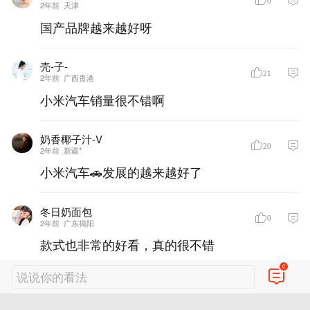
2年前
天津
国产品牌越来越好呀
壳-子-
21
2年前
广西贵港
小米汽车销量很不错啊
奶香椰子汁-V
20
2年前
新疆*
小米汽车🚗发展的越来越好了
冬日奶面包
0
2年前
广东揭阳
款式也非常的好看，真的很不错
0
说说你的看法
浅夏诗韵_
0
2年前
马来西亚