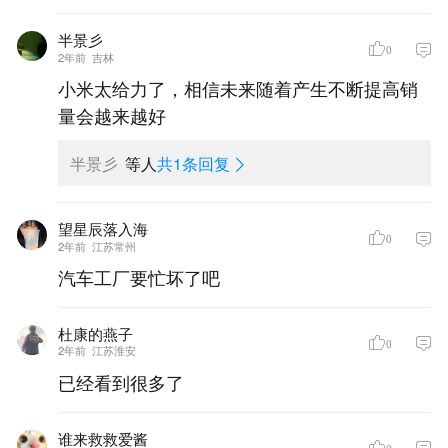
半景彡
0
2年前
吉林
小米太给力了，相信未来随着产生不断提高销
量会越来越好
半景彡
等人
共1条回复
望星辰落入海
0
2年前
江苏常州
汽车工厂要忙坏了吧
杜康的燕子
0
2年前
江苏淮安
已经看到很多了
谁来救救爱酱
0