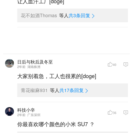
让人血汗工厂[doge]
花不如酒Thomas
等人
共3条回复
日后与秋后及冬至
40
2年前
湖南株洲
大家别着急，工人也很累的[doge]
青花椒麻931
等人
共17条回复
科技小辛
36
2年前
广东深圳
你最喜欢哪个颜色的小米 SU7 ？