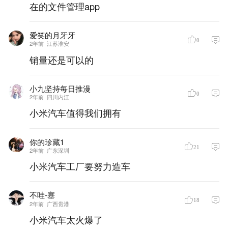
在的文件管理app
爱笑的月牙牙
0
2年前
江苏淮安
销量还是可以的
小九坚持每日推漫
0
2年前
四川内江
小米汽车值得我们拥有
你的珍藏1
21
2年前
广东深圳
小米汽车工厂要努力造车
不哇-塞
18
2年前
广西贵港
小米汽车太火爆了