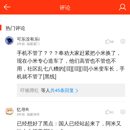
评论
热门评论
可乐没有乐i
68
2年前
福建厦门
手机不管了？？？奉劝大家赶紧把小米换了，
现在小米专心造车了，他们高管也不管也不
用，社区乱七八糟的[泪][泪][泪]小米变车长，手
机就不管了[黑线]
吓猴蹲红
等人
共45条回复
忆寻R
61
2年前
福建漳州
已经想好了黑点：国人已经站起来了，阿米又