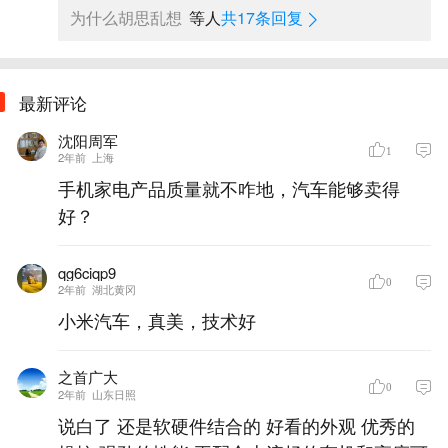
为什么胡思乱想
等人
共17条回复
最新评论
沈阳周军
1
2年前
上海
手机家电产品质量就不咋地，汽车能够卖得
好？
qg6ciqp9
0
2年前
湖北黄冈
小米汽车，真美，技术好
之首广大
0
2年前
山东日照
说白了 还是软硬件结合的 好看的外观 优秀的