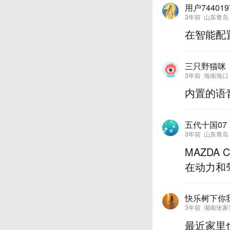
用户744019
3年前
山东青岛
在智能配
三只野猫咪
3年前
海南海口
内置的语音
五代十国07
3年前
山东青岛
MAZDA 
在动力和
快乐树下你
3年前
湖南张家
最近家里