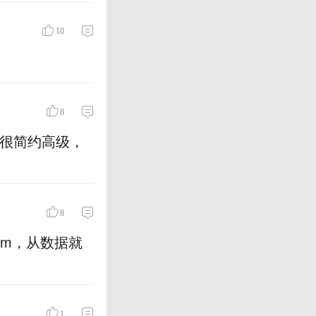
10
8
计很简约高级，
8
8mm，从数据就
1