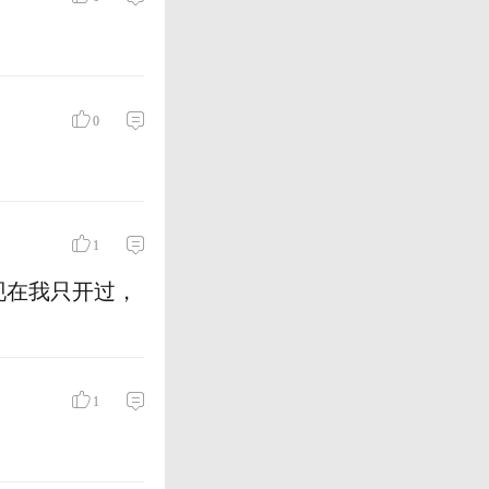
0
1
现在我只开过，
1