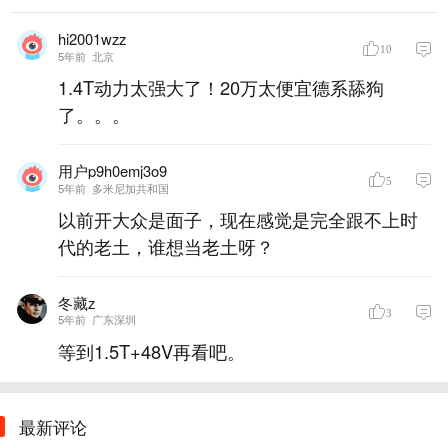
hi2001wzz
10
5年前
北京
1.4T动力太强大了！20万太便宜德系舔狗
了。。。
用户p9h0emj3o9
5
5年前
多米尼加共和国
以前开大众是面子，现在感觉是完全跟不上时
代的老土，谁想当老土呀？
冬藏z
3
5年前
广东深圳
等到1.5T+48V再看吧。
最新评论