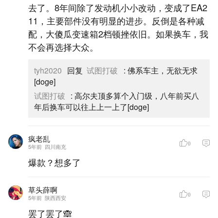
去了。8年间除了发动机小小改动，变成了EA2
11，主要部件没有明显的进步。反倒是各种减
配，大傻瓜变速箱2档顿挫依旧。如果换车，我
不会再选择大众。
tyh2020
回复
试图打破
:
佛系车主，无欲无求
[doge]
试图打破
:
高尔夫顶多算个入门级，八年前买八
年后换车可以往上上一上了[doge]
疯老乱
0
5年前
四川南充
爆款？想多了
草头薛啊
0
5年前
陕西西安
罢了罢了🙈