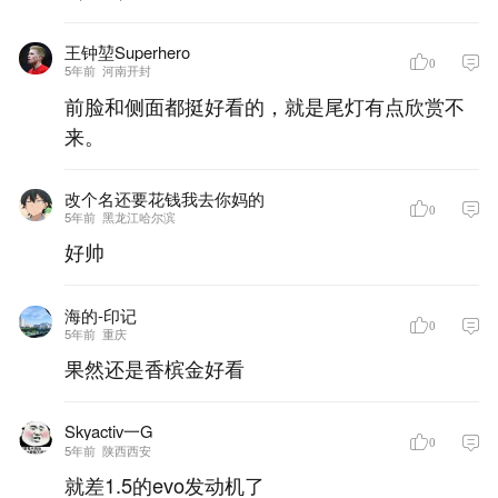
王钟堃Superhero
0
5年前
河南开封
前脸和侧面都挺好看的，就是尾灯有点欣赏不
来。
改个名还要花钱我去你妈的
0
5年前
黑龙江哈尔滨
好帅
海的-印记
0
5年前
重庆
果然还是香槟金好看
Skyactiv一G
0
5年前
陕西西安
就差1.5的evo发动机了