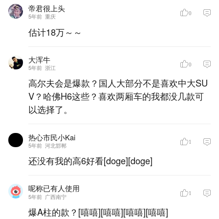
帝君很上头
0
5年前
重庆
估计18万～～
大浑牛
0
5年前
浙江
高尔夫会是爆款？国人大部分不是喜欢中大SU
V？哈佛H6这些？喜欢两厢车的我都没几款可
以选择了。
热心市民小Kai
1
5年前
河北邯郸
还没有我的高6好看[doge][doge]
呢称已有人使用
1
5年前
广西南宁
爆A柱的款？[嘻嘻][嘻嘻][嘻嘻][嘻嘻]