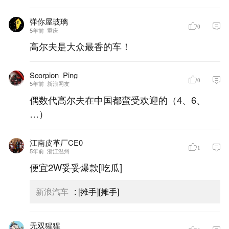
弹你屋玻璃
0
5年前
重庆
高尔夫是大众最香的车！
Scorpion_Ping
0
5年前
新浪网友
偶数代高尔夫在中国都蛮受欢迎的（4、6、
…）
江南皮革厂CE0
1
5年前
浙江温州
便宜2W妥妥爆款[吃瓜]
新浪汽车
:
[摊手][摊手]
无双猩猩