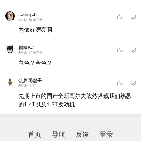
Lodmych
0
5年前
河南郑州
内饰好漂亮啊，
顧家KC
0
5年前
广东广州
白色？金色？
菠萝踢毽子
0
5年前
北京
先期上市的国产全新高尔夫依然搭载我们熟悉
的1.4T以及1.2T发动机
首页
导航
反馈
登录