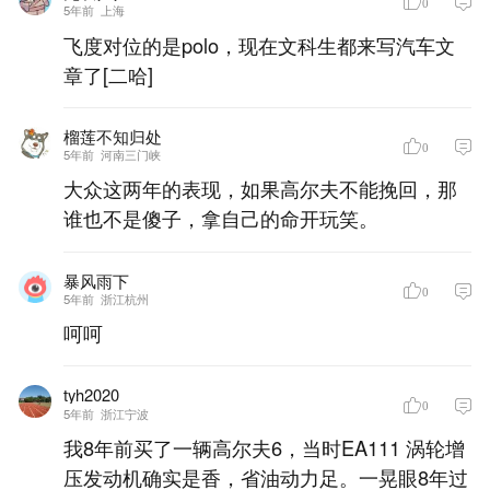
0
5年前
上海
飞度对位的是polo，现在文科生都来写汽车文
章了[二哈]
榴莲不知归处
0
5年前
河南三门峡
大众这两年的表现，如果高尔夫不能挽回，那
谁也不是傻子，拿自己的命开玩笑。
暴风雨下
0
5年前
浙江杭州
呵呵
tyh2020
0
5年前
浙江宁波
我8年前买了一辆高尔夫6，当时EA111 涡轮增
压发动机确实是香，省油动力足。一晃眼8年过