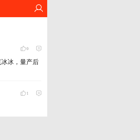
0
范冰冰，量产后
1