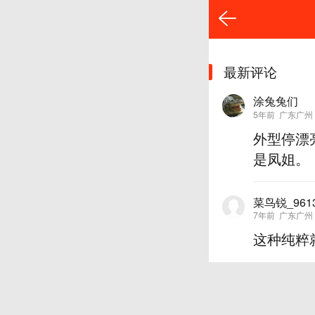
最新评论
涂兔兔们
5年前
广东广州
外型停漂
是凤姐。
菜鸟锐_961
7年前
广东广州
这种纯粹