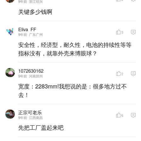
9年前
浙江绍兴
关键多少钱啊
Eliva_FF
3
9年前
广东广州
安全性，经济型，耐久性，电池的持续性等等
指标没有，就靠外壳来博眼球？
1072630162
2
9年前
河南郑州
宽度：2283mm!我想说的是：很多地方过不
去！
正宗可老乐
6
9年前
江西南昌
先把工厂盖起来吧