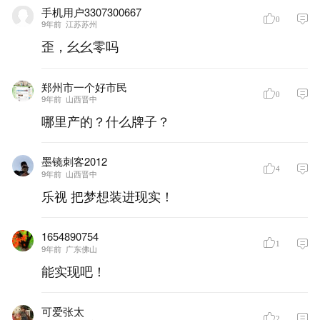
手机用户3307300667
0
9年前
江苏苏州
歪，幺幺零吗
郑州市一个好市民
0
9年前
山西晋中
哪里产的？什么牌子？
墨镜刺客2012
4
9年前
山西晋中
乐视 把梦想装进现实！
1654890754
1
9年前
广东佛山
能实现吧！
可爱张太
2