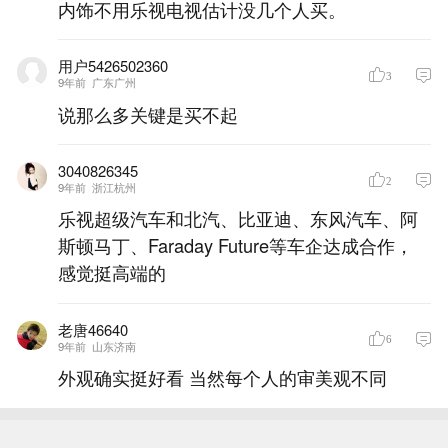
内饰不用乐视电视估计没几个人买。
用户5426502360
3
9年前
广东广州
说那么多关键是买不起
3040826345
2
9年前
浙江杭州
乐视超级汽车和北汽、比亚迪、东风汽车、阿
斯顿马丁、Faraday Future等车企达成合作，
感觉挺高端的
老唐46640
6
9年前
山东济南
外观确实挺好看 当然每个人的审美观不同