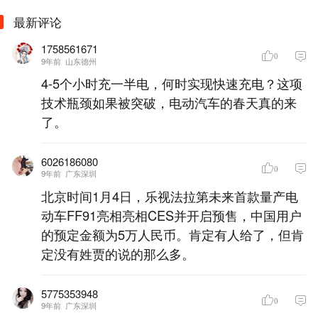
最新评论
1758561671
0
9年前
山东德州
4-5个小时充一半电，何时实现快速充电？这项
技术瓶颈如果被突破，电动汽车的春天真的来
了。
6026186080
0
9年前
广东深圳
北京时间1月4日，乐视法拉第未来首款量产电
动车FF91亮相亮相CES并开启预售，中国用户
的预定金额为5万人民币。肯定有人给了，但肯
定没有姓贾的说的那么多。
5775353948
0
9年前
广东深圳