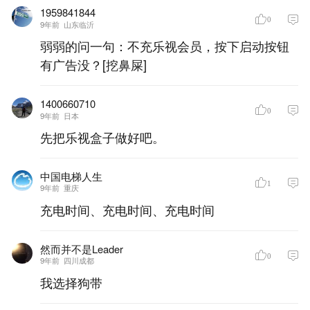
1959841844
0
9年前
山东临沂
弱弱的问一句：不充乐视会员，按下启动按钮
有广告没？[挖鼻屎]
1400660710
0
9年前
日本
先把乐视盒子做好吧。
中国电梯人生
1
9年前
重庆
充电时间、充电时间、充电时间
然而并不是Leader
0
9年前
四川成都
我选择狗带