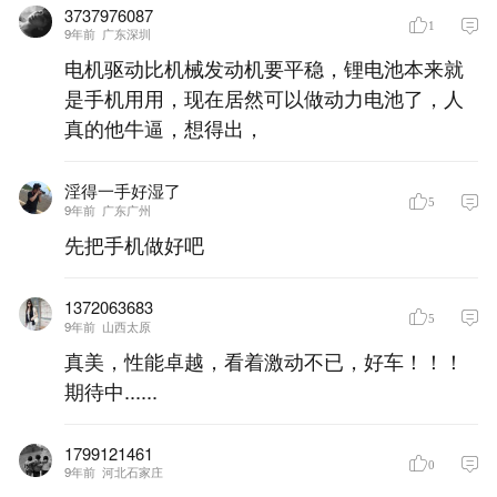
3737976087
1
9年前
广东深圳
电机驱动比机械发动机要平稳，锂电池本来就
是手机用用，现在居然可以做动力电池了，人
真的他牛逼，想得出，
淫得一手好湿了
5
9年前
广东广州
先把手机做好吧
1372063683
5
9年前
山西太原
真美，性能卓越，看着激动不已，好车！！！
期待中......
1799121461
0
9年前
河北石家庄